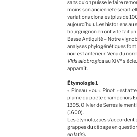
sans qu’on puisse le faire rem
moins son ancienneté serait-el
variations clonales (plus de 1
aujourd’hui). Les historiens au
bourguignon en ont vite fait un
Basse Antiquité – Notre vignob
analyses phylogénétiques font
noir est antérieur. Venu du nord-
e
Vitis allobrogica
au XIV
siècle
apparaît.
Étymologie 1
« Pineau » ou « Pinot » est atte
plume du poète champenois E
1395. Olivier de Serres le men
(1600).
Les étymologues s’accordent p
grappes du cépage en question
en latin
).