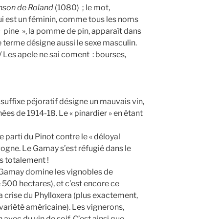
nson de Roland
(1080) ; le mot,
i est un féminin, comme tous les noms
 « pine », la pomme de pin, apparaît dans
e terme désigne aussi le sexe masculin.
/ Les apele ne sai coment : bourses,
 suffixe péjoratif désigne un mauvais vin,
chées de 1914-18. Le « pinardier » en étant
e parti du Pinot contre le « déloyal
ogne. Le Gamay s’est réfugié dans le
s totalement !
e Gamay domine les vignobles de
500 hectares), et c’est encore ce
a crise du Phylloxera (plus exactement,
variété américaine). Les vignerons,
 avec du vin de soif. C’est ainsi que