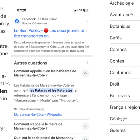
Archéologie
ie
Avant-après
 de
nnay,
Botanique
pas
Cafés
tre,
Combes
one.
Contes
Coutumes
la-
t les
Droit
cien
Fait divers
 in
Français région
Géologie
le,
Guerres