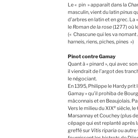
Le « pin » apparaît dans la
Cha
masculin, vient du latin
pinus
qu
d’arbres en latin et en grec. La
le
Roman de la rose
(1277) où l
(« Chascune qui les va nomant 
harneis, riens, piches, pines »)
Pinot contre Gamay
Quant à « pinard », qui avec son
il viendrait de l’argot des tran
le négociant.
En 1395, Philippe le Hardy prit l
Gamay » qu’il prohiba de Bourg
mâconnais et en Beaujolais. Pa
e
Vers le milieu du XIX
siècle, l
Marsannay et Couchey (plus de 
cépage qui est replanté après l
greffé sur
Vitis riparia
ou autre 
fournissent les bistrots de Dijon