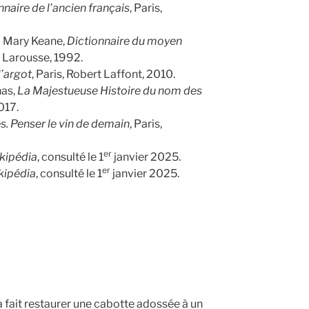
nnaire de l’ancien français
, Paris,
a Mary Keane,
Dictionnaire du moyen
s, Larousse, 1992.
l’argot
, Paris, Robert Laffont, 2010.
nas,
La Majestueuse Histoire du nom des
017.
s. Penser le vin de demain
, Paris,
er
kipédia
, consulté le 1
janvier 2025.
er
kipédia
, consulté le 1
janvier 2025.
a fait restaurer une cabotte adossée à un