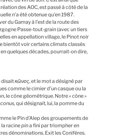
création des AOC, est passé à côté de la
quelle n’a été obtenue qu’en 1987.
ver du Gamay à l’est de la route des
rgogne Passe-tout-grain (avec un tiers
elles en appellation village, le Pinot noir
e bientôt voir certains climats classés
 en quelques décades, pourrait-on dire,
 disait
κῶνος
, et le mot a désigné par
es comme le cimier d’un casque ou la
ion, le cône géométrique. Notre « cône »
,
conus,
qui désignait, lui, la pomme du
comme le Pin d’Alep des groupements de
 la racine
pin
a fini par triompher en
res dénominations. Exit les Conifères.