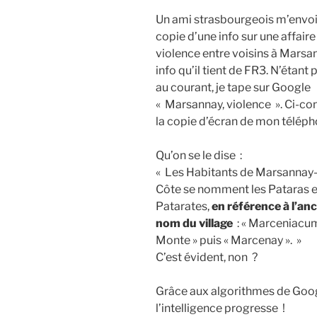
Un ami strasbourgeois m’envo
copie d’une info sur une affaire
violence entre voisins à Marsa
info qu’il tient de FR3. N’étant 
au courant, je tape sur Google
« Marsannay, violence ». Ci-con
la copie d’écran de mon téléph
Qu’on se le dise :
« Les Habitants de Marsannay-
Côte se nomment les Pataras e
Patarates,
en référence à l’an
nom du village
: « Marceniacum
Monte » puis « Marcenay ». »
C’est évident, non ?
Grâce aux algorithmes de Goog
l’intelligence progresse !