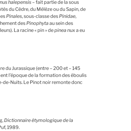
nus halepensis
– fait partie de la sous
ôtés du Cèdre, du Mélèze ou du Sapin, de
des
Pinales
, sous-classe des
Pinidae
,
chement des
Pinophyta
au sein des
urs). La racine « pin » de
pinea nux
a eu
re du Jurassique (entre – 200 et – 145
ment l’époque de la formation des éboulis
te-de-Nuits. Le Pinot noir remonte donc
g,
Dictionnaire étymologique de la
Puf, 1989.