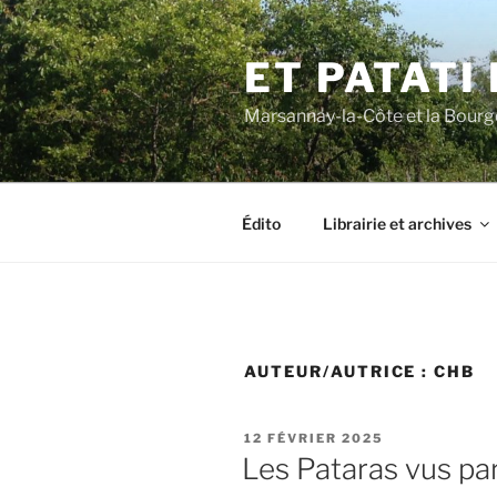
Aller
au
ET PATATI
contenu
principal
Marsannay-la-Côte et la Bourgogn
Édito
Librairie et archives
AUTEUR/AUTRICE :
CHB
PUBLIÉ
12 FÉVRIER 2025
LE
Les Pataras vus pa