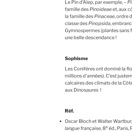
Le Pin d’Alep, par exemple, –
Pi
famille des
Pinoideae
et, aux c
la famille des
Pinaceae
, ordre 
classe des
Pinopsida
, embran
Gymnospermes (plantes sans fle
une belle descendance !
Sophisme
Les Conifères ont dominé la flo
millions d’années). C’est juste
calcaires des climats de la Cô
aux Dinosaures !
Réf.
Oscar Bloch et Walter Wartbur
e
langue française,
8
éd., Paris, 