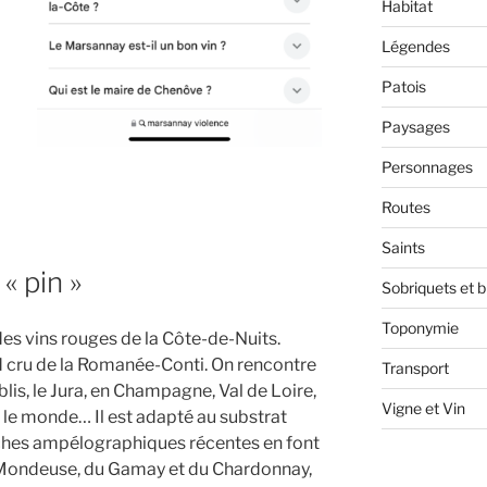
Habitat
Légendes
Patois
Paysages
Personnages
Routes
Saints
 « pin »
Sobriquets et 
Toponymie
 des vins rouges de la Côte-de-Nuits.
nd cru de la Romanée-Conti. On rencontre
Transport
lis, le Jura, en Champagne, Val de Loire,
Vigne et Vin
s le monde… Il est adapté au substrat
rches ampélographiques récentes en font
a Mondeuse, du Gamay et du Chardonnay,