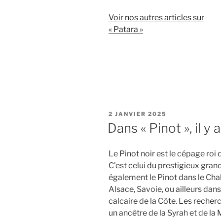
Voir nos autres articles sur
« Patara »
PUBLIÉ
2 JANVIER 2025
LE
Dans « Pinot », il y a
Le Pinot noir est le cépage roi
C’est celui du prestigieux gra
également le Pinot dans le Chab
Alsace, Savoie, ou ailleurs dan
calcaire de la Côte. Les reche
un ancêtre de la Syrah et de l