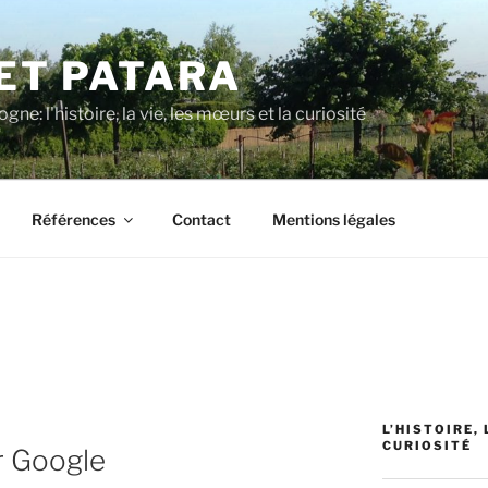
 ET PATARA
e: l'histoire, la vie, les mœurs et la curiosité
Références
Contact
Mentions légales
L’HISTOIRE,
CURIOSITÉ
r Google