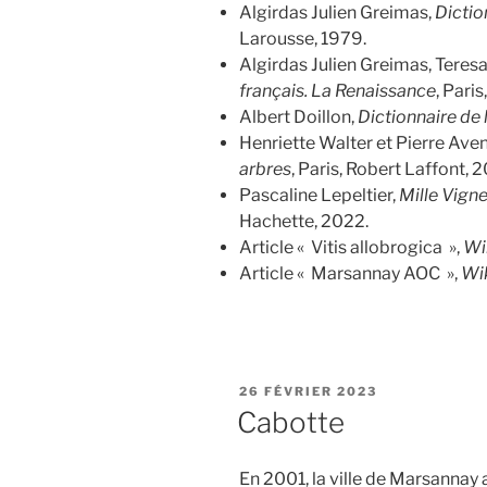
Algirdas Julien Greimas,
Dictio
Larousse, 1979.
Algirdas Julien Greimas, Teres
français. La Renaissance
, Pari
Albert Doillon,
Dictionnaire de 
Henriette Walter et Pierre Ave
arbres
, Paris, Robert Laffont, 2
Pascaline Lepeltier,
Mille Vigne
Hachette, 2022.
Article « Vitis allobrogica »,
Wi
Article « Marsannay AOC »,
Wi
PUBLIÉ
26 FÉVRIER 2023
LE
Cabotte
En 2001, la ville de Marsannay 