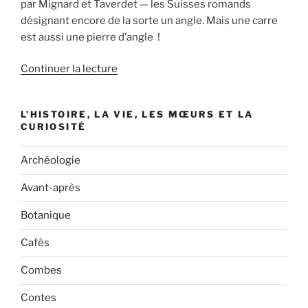
par Mignard et Taverdet — les Suisses romands
désignant encore de la sorte un angle. Mais une carre
est aussi une pierre d’angle !
de
Continuer la lecture
« Les
carrières
L’HISTOIRE, LA VIE, LES MŒURS ET LA
de
CURIOSITÉ
la
Côte »
Archéologie
Avant-après
Botanique
Cafés
Combes
Contes