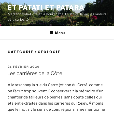
Aller
ET PATATI ET PATARA
au
Marsannay-la-Côte et la Bourgogne: l'histoire, la vie, les mœurs
contenu
et la curiosité
principal
Menu
CATÉGORIE :
GÉOLOGIE
PUBLIÉ
21 FÉVRIER 2020
LE
Les carrières de la Côte
À Marsannay la rue du Carre (et non du Carré, comme
on l’écrit trop souvent !) conserverait la mémoire d’un
chantier de tailleurs de pierres, sans doute celles qui
étaient extraites dans les carrières du Rosey. À moins
que le mot ait le sens de coin, régionalisme mentionné