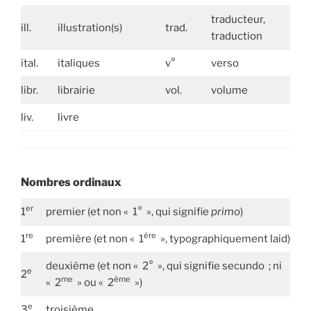
traducteur,
ill.
illustration(s)
trad.
traduction
ital.
italiques
v°
verso
libr.
librairie
vol.
volume
liv.
livre
Nombres ordinaux
er
1
premier (et non « 1° », qui signifie
primo
)
re
ère
1
première (et non « 1
», typographiquement laid)
deuxième (et non « 2° », qui signifie secundo ; ni
e
2
me
ème
« 2
» ou « 2
»)
e
3
troisième…