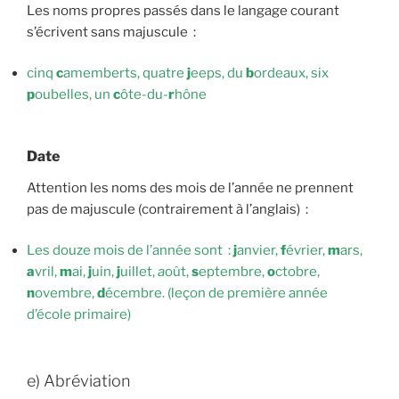
Les noms propres passés dans le langage courant
s’écrivent sans majuscule :
cinq
c
amemberts, quatre
j
eeps, du
b
ordeaux, six
p
oubelles, un
c
ôte-du-
r
hône
Date
Attention les noms des mois de l’année ne prennent
pas de majuscule (contrairement à l’anglais) :
Les douze mois de l’année sont :
j
anvier,
f
évrier,
m
ars,
a
vril,
m
ai,
j
uin,
j
uillet,
a
oût,
s
eptembre,
o
ctobre,
n
ovembre,
d
écembre. (leçon de première année
d’école primaire)
e) Abréviation