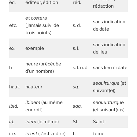
éd.
éditeur, édition
réd.
rédaction
et cœtera
sans indication
etc.
( jamais suivi de
s. d.
de date
trois points)
sans indication
ex.
exemple
s. l.
de lieu
heure (précédée
h
s. l. n. d.
sans lieu ni date
d’un nombre)
sequiturque
(et
haut.
hauteur
sq
.
suivant(e))
ibidem
(au même
sequunturque
ibid.
sqq
.
endroit)
(et suivant(e)s)
id.
idem
(le même)
St-
Saint-
i. e.
id est
(c’est-à-dire)
t.
tome