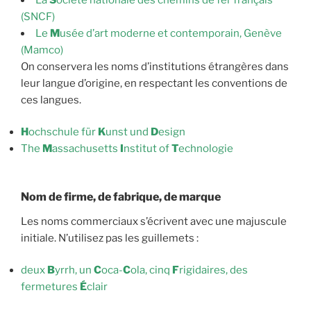
(SNCF)
Le
M
usée d’art moderne et contemporain, Genève
(Mamco)
On conservera les noms d’institutions étrangères dans
leur langue d’origine, en respectant les conventions de
ces langues.
H
ochschule für
K
unst und
D
esign
The
M
assachusetts
I
nstitut of
T
echnologie
Nom de firme, de fabrique, de marque
Les noms commerciaux s’écrivent avec une majuscule
initiale. N’utilisez pas les guillemets :
deux
B
yrrh, un
C
oca-
C
ola, cinq
F
rigidaires, des
fermetures
É
clair