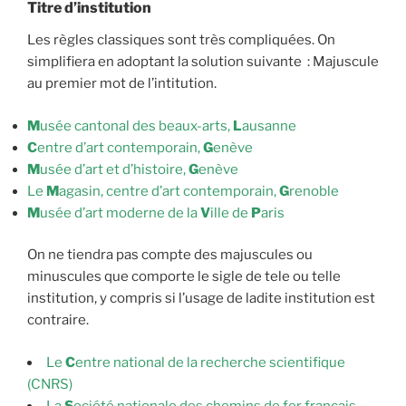
Titre d’institution
Les règles classiques sont très compliquées. On
simplifiera en adoptant la solution suivante : Majuscule
au premier mot de l’intitution.
M
usée cantonal des beaux-arts,
L
ausanne
C
entre d’art contemporain,
G
enève
M
usée d’art et d’histoire,
G
enève
Le
M
agasin, centre d’art contemporain,
G
renoble
M
usée d’art moderne de la
V
ille de
P
aris
On ne tiendra pas compte des majuscules ou
minuscules que comporte le sigle de tele ou telle
institution, y compris si l’usage de ladite institution est
contraire.
Le
C
entre national de la recherche scientifique
(CNRS)
La
S
ociété nationale des chemins de fer français