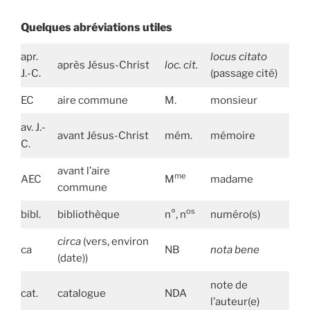
Quelques abréviations utiles
apr.
locus citato
après Jésus-Christ
loc. cit.
J.-C.
(passage cité)
EC
aire commune
M.
monsieur
av. J.-
avant Jésus-Christ
mém.
mémoire
C.
avant l’aire
me
AEC
M
madame
commune
os
bibl.
bibliothèque
n°, n
numéro(s)
circa
(vers, environ
ca
NB
nota bene
(date))
note de
cat.
catalogue
NDA
l’auteur(e)