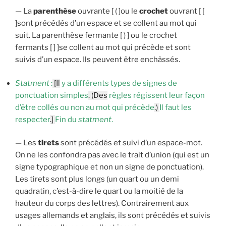
— La
parenthèse
ouvrante [ ( ]ou le
crochet
ouvrant [ [
]sont précédés d’un espace et se collent au mot qui
suit. La parenthèse fermante [ ) ] ou le crochet
fermants [ ] ]se collent au mot qui précède et sont
suivis d’un espace. Ils peuvent être enchâssés.
Statment
:
[Il
y a différents types de signes de
ponctuation simples
. (Des
règles régissent leur façon
d’être collés ou non au mot qui précède
.)
Il faut les
respecter
.]
Fin du
statment
.
— Les
tirets
sont précédés et suivi d’un espace-mot.
On ne les confondra pas avec le trait d’union (qui est un
signe typographique et non un signe de ponctuation).
Les tirets sont plus longs (un quart ou un demi
quadratin, c’est-à-dire le quart ou la moitié de la
hauteur du corps des lettres). Contrairement aux
usages allemands et anglais, ils sont précédés et suivis