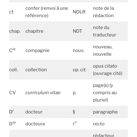
confer
(renvoi à une
note de la
cf.
NDLR
référence)
rédaction
note du
chap.
chapitre
NDT
traducteur
nouveau,
ie
C
compagnie
nouv.
nouvelle
opus citato
coll.
collection
op. cit.
(ouvrage cité)
page(s) (y
CV
curriculum vitae
p.
compris au
pluriel)
r
D
docteur
§
paragraphe
re
D
docteure
r°
recto
rédacteur,