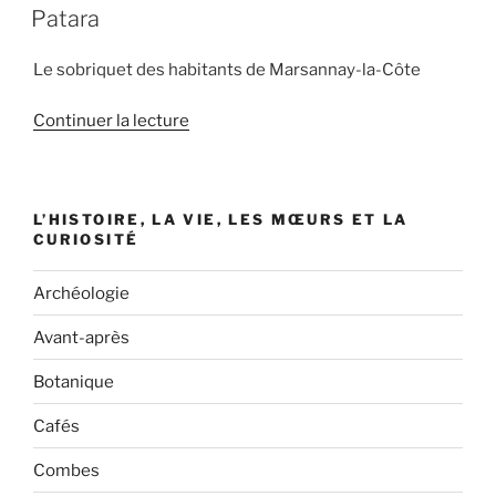
LE
Patara »
Patara
Le sobriquet des habitants de Marsannay-la-Côte
de
Continuer la lecture
« Patara »
L’HISTOIRE, LA VIE, LES MŒURS ET LA
CURIOSITÉ
Archéologie
Avant-après
Botanique
Cafés
Combes