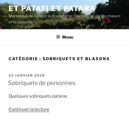
Aller
ET PATATI ET PATARA
au
Marsannay-la-Côte et la Bourgogne: l'histoire, la vie, les mœurs
contenu
et la curiosité
principal
Menu
CATÉGORIE :
SOBRIQUETS ET BLASONS
PUBLIÉ
22 JANVIER 2018
LE
Sobriquets de personnes
Quelques sobriquets pataras
de
Continuer la lecture
« Sobriquets
de