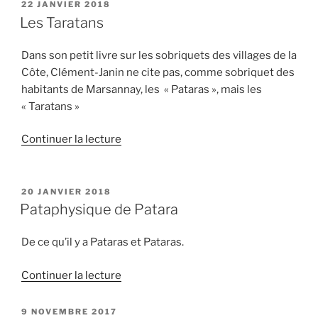
personnes »
PUBLIÉ
22 JANVIER 2018
LE
Les Taratans
Dans son petit livre sur les sobriquets des villages de la
Côte, Clément-Janin ne cite pas, comme sobriquet des
habitants de Marsannay, les « Pataras », mais les
« Taratans »
de
Continuer la lecture
« Les
Taratans »
PUBLIÉ
20 JANVIER 2018
LE
Pataphysique de Patara
De ce qu’il y a Pataras et Pataras.
de
Continuer la lecture
« Pataphysique
de
PUBLIÉ
9 NOVEMBRE 2017