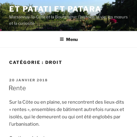
Aller
ET PATATI ET PATARA
au
Marsannay-la-Côte et la Bourgogne: l'histoire, la vie, les mœurs
contenu
et la curiosité
principal
Menu
CATÉGORIE :
DROIT
PUBLIÉ
20 JANVIER 2018
LE
Rente
Sur la Cöte ou en plaine, se rencontrent des lieux-dits
« rentes », ensembles de bâtiment autrefois ruraux et
isolés, qui le demeurent ou qui ont été englobés par
l’urbanisation.