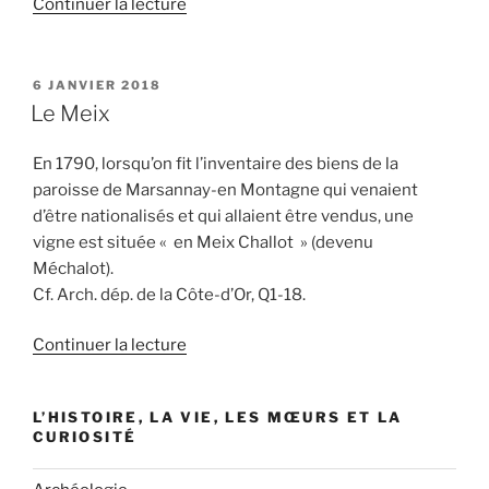
de
Continuer la lecture
« Rente »
PUBLIÉ
6 JANVIER 2018
LE
Le Meix
En 1790, lorsqu’on fit l’inventaire des biens de la
paroisse de Marsannay-en Montagne qui venaient
d’être nationalisés et qui allaient être vendus, une
vigne est située « en Meix Challot » (devenu
Méchalot).
Cf. Arch. dép. de la Côte-d’Or, Q1-18.
de
Continuer la lecture
« Le
Meix »
L’HISTOIRE, LA VIE, LES MŒURS ET LA
CURIOSITÉ