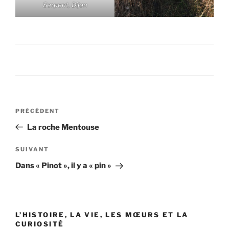
Serpent, Dijon
Navigation
Article
PRÉCÉDENT
de
précédent
La roche Mentouse
l’article
Article
SUIVANT
suivant
Dans « Pinot », il y a « pin »
L’HISTOIRE, LA VIE, LES MŒURS ET LA
CURIOSITÉ