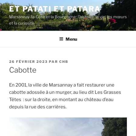
Aller
ET PATATI ET PATARA
au
Marsannay-la-Côte et la Bourgogne: l'histoire, la vie, les mœurs
contenu
et la curiosité
principal
Menu
PUBLIÉ
26 FÉVRIER 2023
PAR
CHB
LE
Cabotte
En 2001, la ville de Marsannay a fait restaurer une
cabotte adossée à un murger, au lieu dit Les Grasses
Têtes : sur la droite, en montant au château d’eau
depuis la rue des carrières.